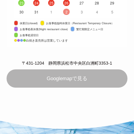
23
24
25
26
27
28
29
30
31
1
2
3
4
5
休業日(closed)
お食事処臨時休業日（Restaurant Temporary Closure）
お食事処夜休業(Night restaurant close)
繁忙期限定メニュー日
お食事処貸切日
白焼き直売所は営業しています
〒431-1204 静岡県浜松市中央区白洲町3353-1
Googlemapで見る