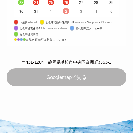
23
24
25
26
27
28
29
30
31
1
2
3
4
5
休業日(closed)
お食事処臨時休業日（Restaurant Temporary Closure）
お食事処夜休業(Night restaurant close)
繁忙期限定メニュー日
お食事処貸切日
白焼き直売所は営業しています
〒431-1204 静岡県浜松市中央区白洲町3353-1
Googlemapで見る