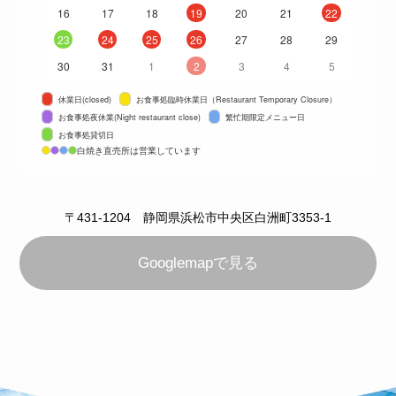
16
17
18
19
20
21
22
23
24
25
26
27
28
29
30
31
1
2
3
4
5
休業日(closed)
お食事処臨時休業日（Restaurant Temporary Closure）
お食事処夜休業(Night restaurant close)
繁忙期限定メニュー日
お食事処貸切日
白焼き直売所は営業しています
〒431-1204 静岡県浜松市中央区白洲町3353-1
Googlemapで見る