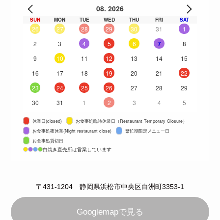
08. 2026
SUN
MON
TUE
WED
THU
FRI
SAT
26
27
28
29
30
31
1
2
3
4
5
6
7
8
9
10
11
12
13
14
15
16
17
18
19
20
21
22
23
24
25
26
27
28
29
30
31
1
2
3
4
5
休業日(closed)
お食事処臨時休業日（Restaurant Temporary Closure）
お食事処夜休業(Night restaurant close)
繁忙期限定メニュー日
お食事処貸切日
白焼き直売所は営業しています
〒431-1204 静岡県浜松市中央区白洲町3353-1
Googlemapで見る