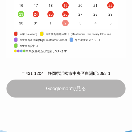
16
17
18
19
20
21
22
23
24
25
26
27
28
29
30
31
1
2
3
4
5
休業日(closed)
お食事処臨時休業日（Restaurant Temporary Closure）
お食事処夜休業(Night restaurant close)
繁忙期限定メニュー日
お食事処貸切日
白焼き直売所は営業しています
〒431-1204 静岡県浜松市中央区白洲町3353-1
Googlemapで見る