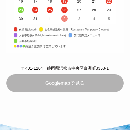
16
17
18
19
20
21
22
23
24
25
26
27
28
29
30
31
1
2
3
4
5
休業日(closed)
お食事処臨時休業日（Restaurant Temporary Closure）
お食事処夜休業(Night restaurant close)
繁忙期限定メニュー日
お食事処貸切日
白焼き直売所は営業しています
〒431-1204 静岡県浜松市中央区白洲町3353-1
Googlemapで見る