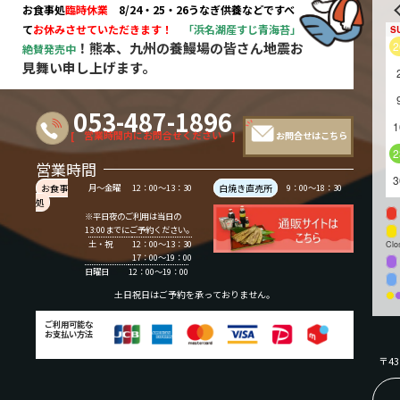
お食事処
臨時休業
8/24・25・26うなぎ供養などですべ
て
お休み
させていただきます！
「浜名湖産すじ青海苔」
S
！熊本、九州の養鰻場の皆さん地震お
2
絶賛発売中
見舞い申し上げます。
053-487-1896
1
[ 営業時間内にお問合せください ]
お問合せはこちら
2
営業時間
3
お食事
月～金曜
12：00～13：30
白焼き直売所
9：00～18：30
処
※平日夜のご利用は当日の
13:00までにご予約ください。
土・祝
12：00～13：30
Clo
17：00～19：00
日曜日
12：00～19：00
土日祝日はご予約を承っておりません。
ご利用可能な
お支払い方法
〒4