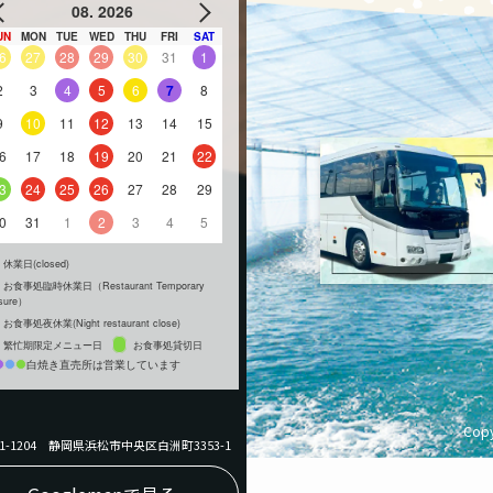
08. 2026
UN
MON
TUE
WED
THU
FRI
SAT
6
27
28
29
30
31
1
2
3
4
5
6
7
8
9
10
11
12
13
14
15
6
17
18
19
20
21
22
3
24
25
26
27
28
29
0
31
1
2
3
4
5
休業日(closed)
お食事処臨時休業日（Restaurant Temporary
sure）
お食事処夜休業(Night restaurant close)
繁忙期限定メニュー日
お食事処貸切日
白焼き直売所は営業しています
Copy
31-1204 静岡県浜松市中央区白洲町3353-1